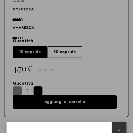
Lavato
DOLCEZZA
AMAREZZA
Quantità
10 capsule
50 capsule
4,70 €
IVA inclusa
Quantità
aggiungi al carrello
x
Descrizione prodotto