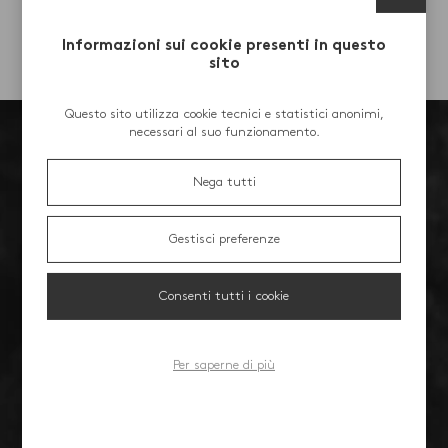
Informazioni sui cookie presenti in questo
Un decaffeinato dal
sito
retrogusto fresco ed erbaceo
Caffeina non superiore allo 0,10%
Questo sito utilizza cookie tecnici e statistici anonimi,
D.M. 20-05-1976
necessari al suo funzionamento.
Nega tutti
Gestisci preferenze
Consenti tutti i cookie
Per saperne di più