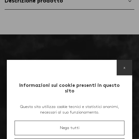
Descrizione prodotto
Confezione da 12 stick di elevata qualità
StickTea: L'arte del tè, reinventata
Scopri il piacere del tè con
, l'innovativo infusore
StickTea
monouso in alluminio progettato per rivoluzionare la tua
esperienza di degustazione. I suoi 450 fori sostituiscono il
classico colino, permettendo alle foglie di tè biologico in sfuso
di esprimere al meglio aroma e sapore. Addio polveri fini: ogni
tazza è limpida e profumata.
x
Tè Verde con Menta di Pancalieri: Eleganza e freschezza
Un incontro perfetto tra la vitalità del tè verde Gunpowder e il
Informazioni sui cookie presenti in questo
tocco raffinato della menta di Pancalieri, famosa per la sua
sito
qualità superiore. Questa miscela regala una sensazione di
freschezza intensa, arricchita da note floreali e mielate. Un tè
dissetante e ricercato, ideale in ogni momento della giornata.
Questo sito utilizza cookie tecnici e statistici anonimi,
necessari al suo funzionamento.
Perché scegliere StickTea?
lo stick in alluminio facilita la
Sostenibilità e praticità:
preparazione del tè senza bisogno di accessori extra.
Nega tutti
foglie intere e biologiche per un aroma
Gusto autentico:
naturale, privo di polveri.