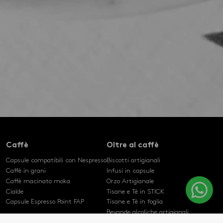
Caffè
Oltre al caffè
Capsule compatibili con Nespresso
Biscotti artigianali
Caffè in grani
Infusi in capsule
Caffè macinato moka
Orzo Artigianale
Cialde
Tisane e Tè in STICK
Capsule Espresso Point FAP
Tisane e Tè in foglia
Bevande alcoliche artigianali
Cioccolato artigianale