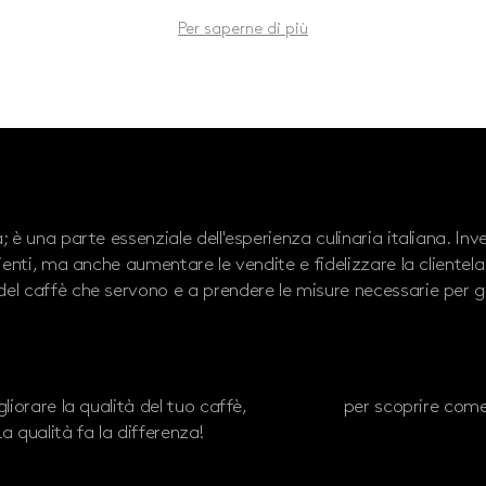
mantenere alta la qualità del caffè, garantendo freschezza 
Per saperne di più
re il personale sull'importanza della qualità del caffè e su 
 è una parte essenziale dell'esperienza culinaria italiana. Inve
ienti, ma anche aumentare le vendite e fidelizzare la clientela. 
el caffè che servono e a prendere le misure necessarie per ga
liorare la qualità del tuo caffè,
contattaci
per scoprire come 
a qualità fa la differenza!