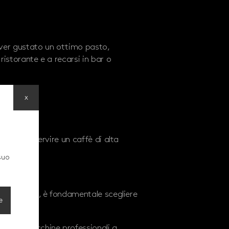
aver gustato un ottimo pasto,
ristorante e a recarsi in bar o
x
tanza di servire un caffè di alta
suo
 per i piatti, è fondamentale scegliere
e
’uso di macchine professionali a