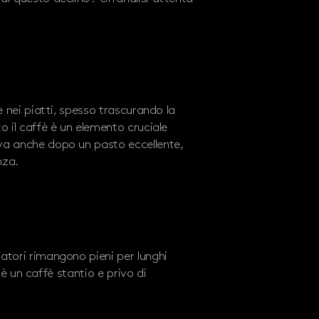
e nei piatti, spesso trascurando la
o il caffè è un elemento cruciale
iva anche dopo un pasto eccellente,
nza.
satori rimangono pieni per lunghi
o è un caffè stantio e privo di