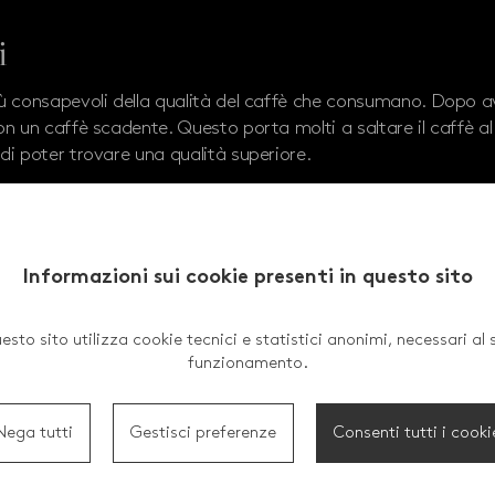
i
iù consapevoli della qualità del caffè che consumano. Dopo 
n un caffè scadente. Questo porta molti a saltare il caffè al 
di poter trovare una qualità superiore.
 un Caffè di Qualità
Informazioni sui cookie presenti in questo sito
vorando attivamente per sensibilizzare i ristoratori sull'impor
comandazioni:
esto sito utilizza cookie tecnici e statistici anonimi, necessari al 
funzionamento.
: Così come si fa attenzione alla scelta degli ingredienti
alità
Nega tutti
Gestisci preferenze
Consenti tutti i cooki
: Per i ristoranti con basso consumo di caffè, suggeriamo l
li