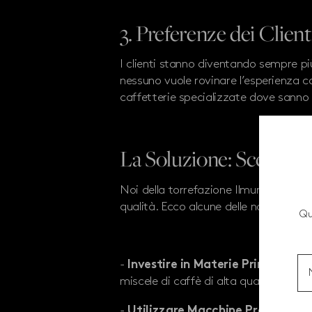
3. Preferenze dei Client
I clienti stanno diventando sempre p
nessuno vuole rovinare l’esperienza co
caffetterie specializzate dove sanno 
La Soluzione: Scegliere
Noi della torrefazione Ilmur stiamo la
qualità. Ecco alcune delle nostre rac
Qu
-
Investire in Materie Prime di Qu
miscele di caffè di alta qualità.
-
Utilizzare Macchine Professiona