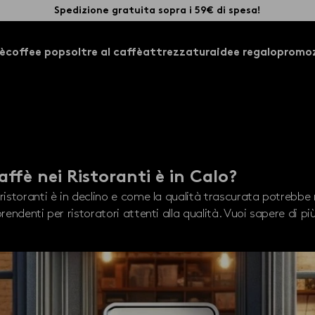
Spedizione gratuita sopra i 59€ di spesa!
è
coffee pops
oltre al caffè
attrezzatura
idee regalo
promoz
ffè nei Ristoranti è in Calo?
 ristoranti è in declino e come la qualità trascurata potrebbe
rendenti per ristoratori attenti alla qualità. Vuoi sapere di pi