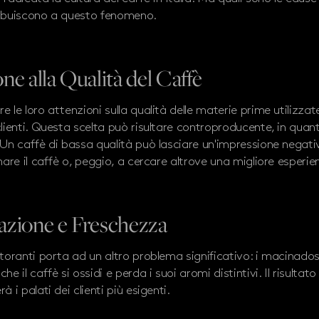
tribuiscono a questo fenomeno.
ne alla Qualità del Caffè
e le loro attenzioni sulla qualità delle materie prime utilizzat
clienti. Questa scelta può risultare controproducente, in quant
. Un caffè di bassa qualità può lasciare un'impressione negat
nare il caffè o, peggio, a cercare altrove una migliore esperie
azione e Freschezza
istoranti porta ad un altro problema significativo: i macinado
e il caffè si ossidi e perda i suoi aromi distintivi. Il risultat
 i palati dei clienti più esigenti.