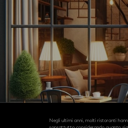
Negli ultimi anni, molti ristoranti h
soprattutto considerando quanto sia r