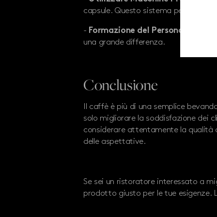
capsule. Questo sistema permette di 
-
: Educa
Formazione del Personale
una grande differenza.
Conclusione
Il caffè è più di una semplice bevanda;
solo migliorare la soddisfazione dei cl
considerare attentamente la qualità d
delle aspettative.
Se sei un ristoratore interessato a mig
prodotto giusto per le tue esigenze. L