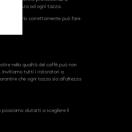
e consistenza ad ogni tazza.
come prepararlo correttamente può fare
stire nella qualità del caffè può non
Invitiamo tutti i ristoratori a
rantire che ogni tazza sia all’altezza
possiamo aiutarti a scegliere il