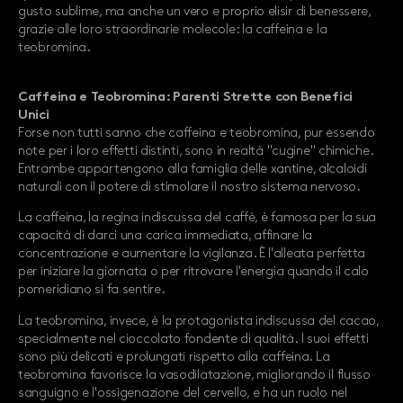
gusto sublime, ma anche un vero e proprio elisir di benessere,
grazie alle loro straordinarie molecole: la caffeina e la
teobromina.
Caffeina e Teobromina: Parenti Strette con Benefici
Unici
Forse non tutti sanno che caffeina e teobromina, pur essendo
note per i loro effetti distinti, sono in realtà "cugine" chimiche.
Entrambe appartengono alla famiglia delle xantine, alcaloidi
naturali con il potere di stimolare il nostro sistema nervoso.
La caffeina, la regina indiscussa del caffè, è famosa per la sua
capacità di darci una carica immediata, affinare la
concentrazione e aumentare la vigilanza. È l'alleata perfetta
per iniziare la giornata o per ritrovare l'energia quando il calo
pomeridiano si fa sentire.
La teobromina, invece, è la protagonista indiscussa del cacao,
specialmente nel cioccolato fondente di qualità. I suoi effetti
sono più delicati e prolungati rispetto alla caffeina. La
teobromina favorisce la vasodilatazione, migliorando il flusso
sanguigno e l'ossigenazione del cervello, e ha un ruolo nel