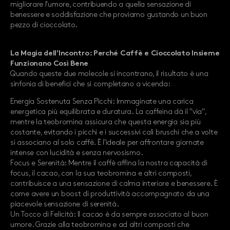
migliorare l'umore, contribuendo a quella sensazione di
benessere e soddisfazione che proviamo gustando un buon
pezzo di cioccolato.
La Magia dell'Incontro: Perché Caffè e Cioccolato Insieme
Funzionano Così Bene
Quando queste due molecole si incontrano, il risultato è una
sinfonia di benefici che si completano a vicenda:
Energia Sostenuta Senza Picchi: Immaginate una carica
energetica più equilibrata e duratura. La caffeina dà il "via",
mentre la teobromina assicura che questa energia sia più
costante, evitando i picchi e i successivi cali bruschi che a volte
si associano al solo caffè. È l'ideale per affrontare giornate
intense con lucidità e senza nervosismo.
Focus e Serenità: Mentre il caffè affina la nostra capacità di
focus, il cacao, con la sua teobromina e altri composti,
contribuisce a una sensazione di calma interiore e benessere. È
come avere un boost di produttività accompagnato da una
piacevole sensazione di serenità.
Un Tocco di Felicità: Il cacao è da sempre associato al buon
umore. Grazie alla teobromina e ad altri composti che